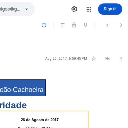
Sign in






Aug 20, 2017, 6:50:45 PM
oão Cachoeira
ridade
26 de Agosto de 2017