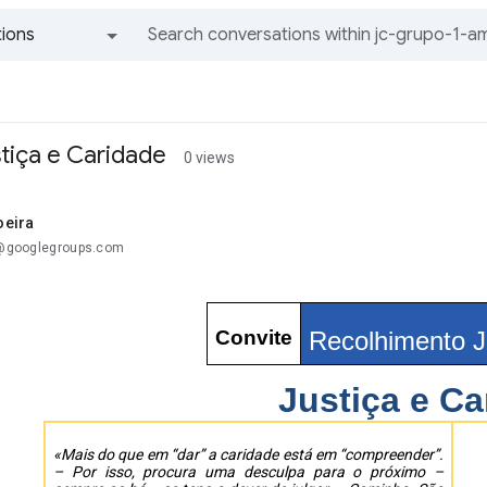
ions
All groups and messages
tiça e Caridade
0 views
oeira
..@googlegroups.com
Convite
Recolhimento J
Justiça e Ca
«Mais do que em “dar” a caridade está em “compreender”.
– Por isso, procura uma desculpa para o próximo –