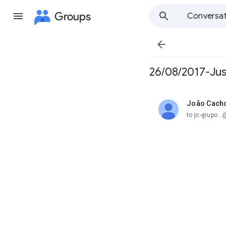
Groups
Conversat

26/08/2017-Jus
João Cach
unread,
to jc-grupo.