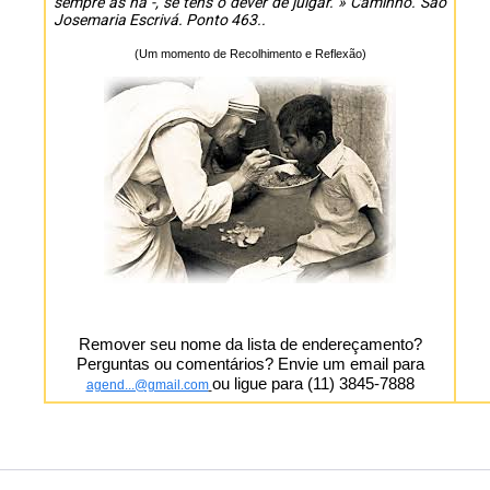
sempre as há -, se tens o dever de julgar. » Caminho. São
Josemaria Escrivá. Ponto 463..
(Um momento de Recolhimento e Reflexão)
Remover seu nome da lista de endereçamento?
Perguntas ou comentários? Envie um email para
ou ligue para (11) 3845-7888
agend...@gmail.com