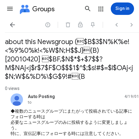
Groups
Sign in




about this Newsgroup ($B$3$N%K%e!
<%9%0%k!<%W$N;H$$J}(B)
[20010420] $BF,$N$*$+$7$$?
M$NAj<j$r$7$F$O$$$1$^$;$s!#$=$l$OAj<j
$N;W$&%D%\$G$9!#(B
0 views
Auto Posting
4/19/01
unread,
to
◆複数のニュースグループにまたがって投稿されている記事に
フォローする時は
必要なニュースグループのみに投稿するように変更しましょ
う。
特に、宣伝記事にフォローする時には注意してください。