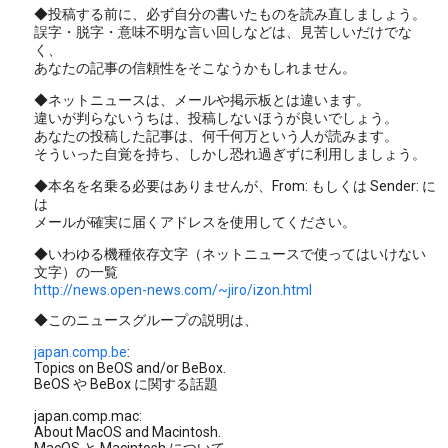
◆投稿する前に、必ず自分の書いたものを読み直しましょう。
誤字・脱字・意味不明な言い回しなどは、見苦しいだけでな
く、
あなたの記事の信頼性をそこなうかもしれません。
◆ネットニュースは、メールや掲示板とは違います。
違いが判らないうちは、投稿しないほうが良いでしょう。
あなたの投稿した記事は、何千何万という人が読みます。
そういった自覚を持ち、しかし恐れ過ぎずに利用しましょう。
◆本名を名乗る必要はありませんが、From: もしくは Sender: に
は
メールが確実に届くアドレスを使用してください。
◆いわゆる機種依存文字（ネットニュースで使ってはいけない
文字）の一覧
http://news.open-news.com/~jiro/izon.html
◆このニュースグループの説明は、
japan.comp.be
:
Topics on BeOS and/or BeBox.
BeOS や BeBox に関する話題
japan.comp.mac:
About MacOS and Macintosh.