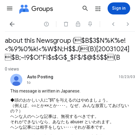
Groups
Sign in




about this Newsgroup ($B$3$N%K%e!
<%9%0%k!<%W$N;H$$J}(B)[20031024]
$B;~!9$O!"FI$s$G$_$F$/$@$5$$(B
0 views
Auto Posting
10/23/03
unread,
to
This message is written in Japanese.
◆頭のおかしい人に“餌”を与えるのはやめましょう。
（例えば、○○とか××とか‥‥。なぜ、みんな放置してあげない
の？）
ヘンな人のヘンな記事は、無視するべきです。
それができないなら、あなたも abuser といわれます。
ヘンな記事には相手をしない‥‥それが基本です。