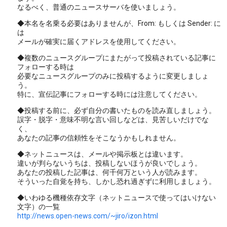
なるべく、普通のニュースサーバを使いましょう。
◆本名を名乗る必要はありませんが、From: もしくは Sender: に
は
メールが確実に届くアドレスを使用してください。
◆複数のニュースグループにまたがって投稿されている記事に
フォローする時は
必要なニュースグループのみに投稿するように変更しましょ
う。
特に、宣伝記事にフォローする時には注意してください。
◆投稿する前に、必ず自分の書いたものを読み直しましょう。
誤字・脱字・意味不明な言い回しなどは、見苦しいだけでな
く、
あなたの記事の信頼性をそこなうかもしれません。
◆ネットニュースは、メールや掲示板とは違います。
違いが判らないうちは、投稿しないほうが良いでしょう。
あなたの投稿した記事は、何千何万という人が読みます。
そういった自覚を持ち、しかし恐れ過ぎずに利用しましょう。
◆いわゆる機種依存文字（ネットニュースで使ってはいけない
文字）の一覧
http://news.open-news.com/~jiro/izon.html