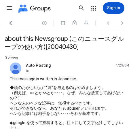
Groups
Sign in




about this Newsgroup (このニュースグル
ープの使い方)[20040430]
0 views
Auto Posting
4/29/04
unread,
to
This message is written in Japanese.
◆頭のおかしい人に“餌”を与えるのはやめましょう。
（例えば、○○とか××とか‥‥。なぜ、みんな放置してあげない
の？）
ヘンな人のヘンな記事は、無視するべきです。
それができないなら、あなたも abuser といわれます。
ヘンな記事には相手をしない‥‥それが基本です。
◆google を使って投稿すると、往々にして文字化けしてしまい
ます。