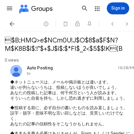
Groups
Sign in




$B;HMQ>e$NCm0U!J$O$8$a$F$N?
M$K8B$i$:!"$+$J$i$:$*FI$_2<$5$$!K(B
0 views
Auto Posting
10/28/99
unread,
to
◆ネットニュースは、メールや掲示板とは違います。
違いが判らないうちは、投稿しないほうが良いでしょう。
あなたの投稿した記事は、何千何万という人が読みます。
そういった自覚を持ち、しかし恐れ過ぎずに利用しましょう。
◆投稿する前に、必ず自分の書いたものを読み直しましょう。
誤字・脱字・意味不明な言い回しなどは、見苦しいだけでな
く、
あなたの記事の信頼性をそこなうかもしれません。
◆本名を名乗る必要はありませんが、From: もしくは Sender: に