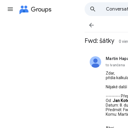
Groups
Conversat

Fwd: šátky
0 vi
Martin Hap
unread,
to Ivančena
Zdar,
přišla kalku
Nějaké dalš
---------- Př
Od:
Jan Kot
Datum: 8. d
Předmět: Fw
Komu: Marti