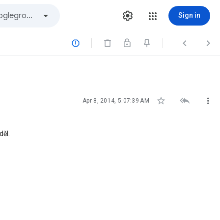
Sign in






Apr 8, 2014, 5:07:39 AM
děl.