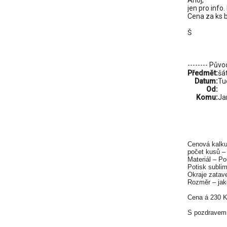
Ahoj,
jen pro info
Cena za ks b
Š
-------- Půvo
Předmět:
šá
Datum:
Tu
Od:
Komu:
Ja
Cenová kalku
počet kusů –
Materiál – Po
Potisk subli
Okraje zatave
Rozměr – jak
Cena á 230 
S pozdravem