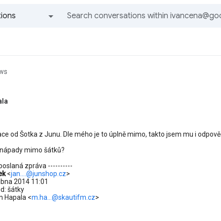
ions
All groups and messages
ews
ala
lace od Šotka z Junu. Dle mého je to úplně mimo, takto jsem mu i odpově
í nápady mimo šátků?
eposlaná zpráva ----------
ek
<
jan....@junshop.cz
>
ubna 2014 11:01
d: šátky
n Hapala <
m.ha...@skautifm.cz
>