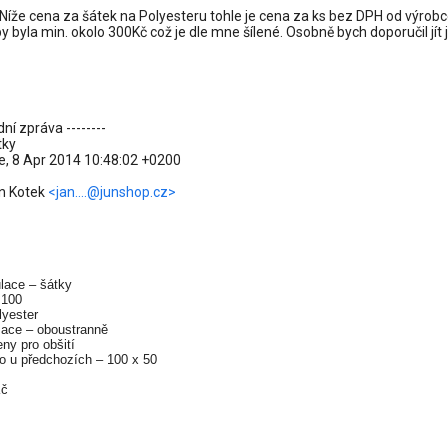
. Níže cena za šátek na Polyesteru tohle je cena za ks bez DPH od výrobce.
y byla min. okolo 300Kč což je dle mne šílené. Osobně bych doporučil jít 
dní zpráva --------
tky
e, 8 Apr 2014 10:48:02 +0200
n Kotek
<jan....@junshop.cz>
lace – šátky
 100
lyester
mace – oboustranně
ny pro obšití
o u předchozích – 100 x 50
Kč