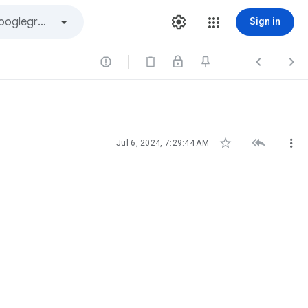
Sign in






Jul 6, 2024, 7:29:44 AM