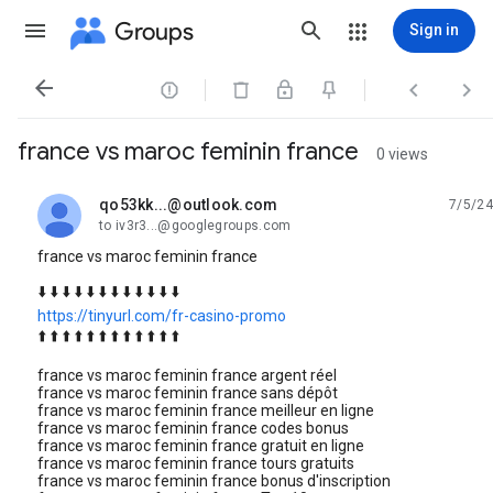
Groups
Sign in




france vs maroc feminin france
0 views
qo53kk...@outlook.com
7/5/24
unread,
to iv3r3...@googlegroups.com
france vs maroc feminin france
⬇️ ⬇️ ⬇️ ⬇️ ⬇️ ⬇️ ⬇️ ⬇️ ⬇️ ⬇️ ⬇️ ⬇️
https://tinyurl.com/fr-casino-promo
⬆️ ⬆️ ⬆️ ⬆️ ⬆️ ⬆️ ⬆️ ⬆️ ⬆️ ⬆️ ⬆️ ⬆️
france vs maroc feminin france argent réel
france vs maroc feminin france sans dépôt
france vs maroc feminin france meilleur en ligne
france vs maroc feminin france codes bonus
france vs maroc feminin france gratuit en ligne
france vs maroc feminin france tours gratuits
france vs maroc feminin france bonus d'inscription