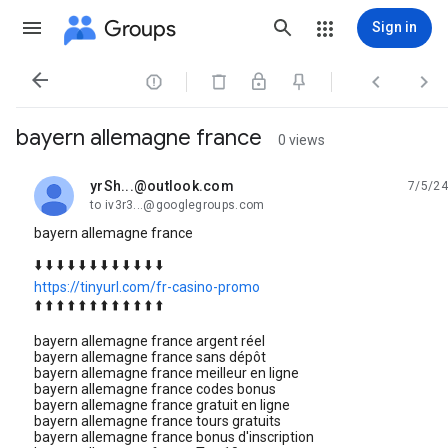
Groups
Sign in




bayern allemagne france
0 views
yrSh...@outlook.com
7/5/24
unread,
to iv3r3...@googlegroups.com
bayern allemagne france
⬇️ ⬇️ ⬇️ ⬇️ ⬇️ ⬇️ ⬇️ ⬇️ ⬇️ ⬇️ ⬇️ ⬇️
https://tinyurl.com/fr-casino-promo
⬆️ ⬆️ ⬆️ ⬆️ ⬆️ ⬆️ ⬆️ ⬆️ ⬆️ ⬆️ ⬆️ ⬆️
bayern allemagne france argent réel
bayern allemagne france sans dépôt
bayern allemagne france meilleur en ligne
bayern allemagne france codes bonus
bayern allemagne france gratuit en ligne
bayern allemagne france tours gratuits
bayern allemagne france bonus d'inscription