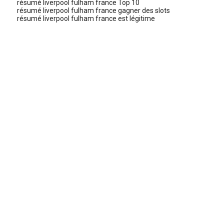
résumé liverpool fulham france Top 10
résumé liverpool fulham france gagner des slots
résumé liverpool fulham france est légitime