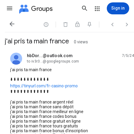
Groups
Sign in




j'ai pris ta main france
0 views
hbDor...@outlook.com
7/5/24
unread,
to iv3r3...@googlegroups.com
j'ai pris ta main france
⬇️ ⬇️ ⬇️ ⬇️ ⬇️ ⬇️ ⬇️ ⬇️ ⬇️ ⬇️ ⬇️ ⬇️
https://tinyurl.com/fr-casino-promo
⬆️ ⬆️ ⬆️ ⬆️ ⬆️ ⬆️ ⬆️ ⬆️ ⬆️ ⬆️ ⬆️ ⬆️
j'ai pris ta main france argent réel
j'ai pris ta main france sans dépôt
j'ai pris ta main france meilleur en ligne
j'ai pris ta main france codes bonus
j'ai pris ta main france gratuit en ligne
j'ai pris ta main france tours gratuits
j'ai pris ta main france bonus d'inscription