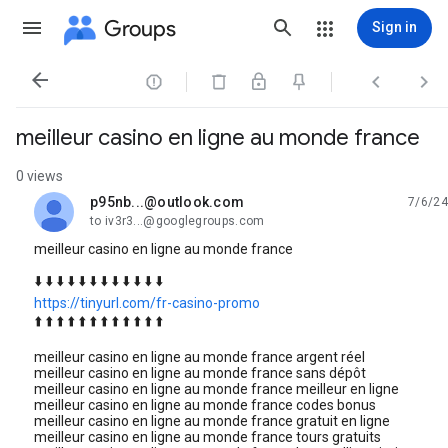
Groups
Sign in




meilleur casino en ligne au monde france
0 views
p95nb...@outlook.com
7/6/24
unread,
to iv3r3...@googlegroups.com
meilleur casino en ligne au monde france
⬇️ ⬇️ ⬇️ ⬇️ ⬇️ ⬇️ ⬇️ ⬇️ ⬇️ ⬇️ ⬇️ ⬇️
https://tinyurl.com/fr-casino-promo
⬆️ ⬆️ ⬆️ ⬆️ ⬆️ ⬆️ ⬆️ ⬆️ ⬆️ ⬆️ ⬆️ ⬆️
meilleur casino en ligne au monde france argent réel
meilleur casino en ligne au monde france sans dépôt
meilleur casino en ligne au monde france meilleur en ligne
meilleur casino en ligne au monde france codes bonus
meilleur casino en ligne au monde france gratuit en ligne
meilleur casino en ligne au monde france tours gratuits