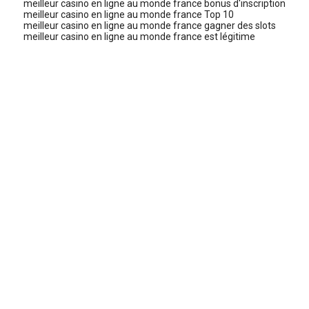
meilleur casino en ligne au monde france bonus d'inscription
meilleur casino en ligne au monde france Top 10
meilleur casino en ligne au monde france gagner des slots
meilleur casino en ligne au monde france est légitime