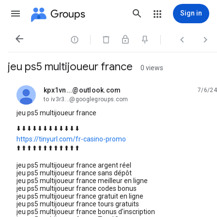
Groups
Sign in




jeu ps5 multijoueur france
0 views
kpx1vn...@outlook.com
7/6/24
unread,
to iv3r3...@googlegroups.com
jeu ps5 multijoueur france
⬇️ ⬇️ ⬇️ ⬇️ ⬇️ ⬇️ ⬇️ ⬇️ ⬇️ ⬇️ ⬇️ ⬇️
https://tinyurl.com/fr-casino-promo
⬆️ ⬆️ ⬆️ ⬆️ ⬆️ ⬆️ ⬆️ ⬆️ ⬆️ ⬆️ ⬆️ ⬆️
jeu ps5 multijoueur france argent réel
jeu ps5 multijoueur france sans dépôt
jeu ps5 multijoueur france meilleur en ligne
jeu ps5 multijoueur france codes bonus
jeu ps5 multijoueur france gratuit en ligne
jeu ps5 multijoueur france tours gratuits
jeu ps5 multijoueur france bonus d'inscription