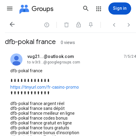
Groups
Sign in




dfb-pokal france
0 views
vug21...@outlook.com
7/5/24
unread,
to iv3r3...@googlegroups.com
dfb-pokal france
⬇️ ⬇️ ⬇️ ⬇️ ⬇️ ⬇️ ⬇️ ⬇️ ⬇️ ⬇️ ⬇️ ⬇️
https://tinyurl.com/fr-casino-promo
⬆️ ⬆️ ⬆️ ⬆️ ⬆️ ⬆️ ⬆️ ⬆️ ⬆️ ⬆️ ⬆️ ⬆️
dfb-pokal france argent réel
dfb-pokal france sans dépôt
dfb-pokal france meilleur en ligne
dfb-pokal france codes bonus
dfb-pokal france gratuit en ligne
dfb-pokal france tours gratuits
dfb-pokal france bonus d'inscription