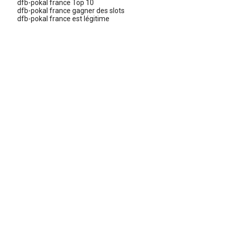
dfb-pokal france Top 10
dfb-pokal france gagner des slots
dfb-pokal france est légitime