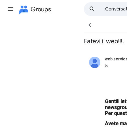
Groups
Conversat

Fatevi il web!!!!
web servic
unread,
to
Gentili le
newsgrou
Per quest
Avete mai