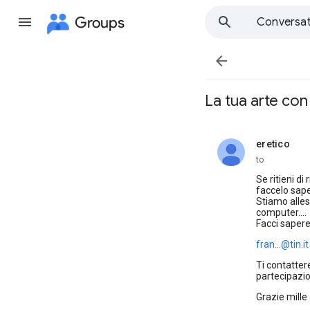
Groups
Conversat

La tua arte con 
eretico
unread,
to
Se ritieni di
faccelo sape
Stiamo alles
computer....
Facci sapere
fran...@tin.it
Ti contatter
partecipazion
Grazie mille