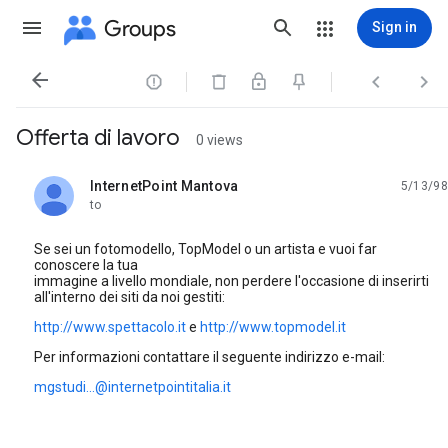
Groups
Sign in




Offerta di lavoro
0 views
InternetPoint Mantova
5/13/98
unread,
to
Se sei un fotomodello, TopModel o un artista e vuoi far
conoscere la tua
immagine a livello mondiale, non perdere l'occasione di inserirti
all'interno dei siti da noi gestiti:
http://www.spettacolo.it
e
http://www.topmodel.it
Per informazioni contattare il seguente indirizzo e-mail:
mgstudi...@internetpointitalia.it