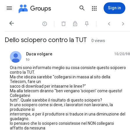
Groups
Sign in




Dello sciopero contro la TUT
0 views
Duca volgare
10/20/98
unread,
to
Ora mi sono informato meglio su cosa consiste questo scipoero
contro la TUT.
Ma che idiozia sarebbe "collegarsi in massa al sito della
Telecom, fare un
sacco di download per intasarne le linee?"
Ma alla telecom diranno "ben vengano 'scioperi' come questo!
Collegatevi
tutti". Quale sarebbe il risultato di questo sciopero?
In uno sciopero come si deve, i lavoratori non lavorano, la
produzione si
interrompe, e per il produttore si traduce in una diminuzione del
guadagno.
Io pensavo che lo sciopero consistesse nel NON collegarsi
affatto da nessuna