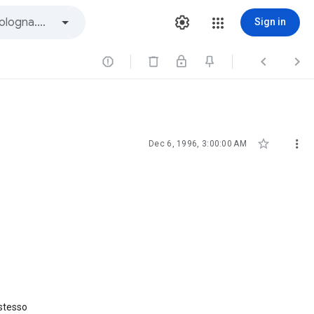
Sign in





Dec 6, 1996, 3:00:00 AM
 stesso