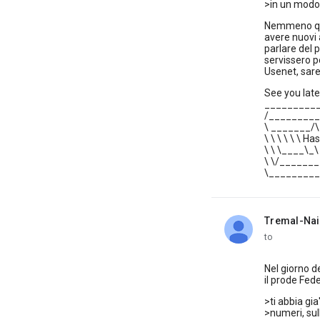
>in un modo p
Nemmeno ques
avere nuovi 
parlare del p
servissero p
Usenet, sare
See you later
__________
/__________
\ _______/\ 
\ \ \ \ \ \ Ha
\ \ \____\_\
\ \/_______
\_________
Tremal-Nai
unread,
to
Nel giorno d
il prode Fede
>ti abbia gia
>numeri, sul