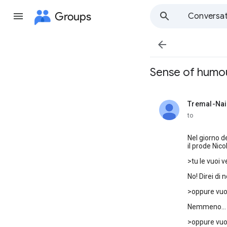
Groups
Conversat

Sense of humo
Tremal-Nai
unread,
to
Nel giorno d
il prode Nico
>tu le vuoi v
No! Direi di no
>oppure vuoi 
Nemmeno...
>oppure vuoi