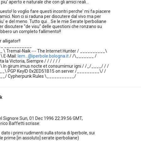
iu' aperto e naturale che con gli amici reali...
to! Io voglio fare questi incontri perche' mi fa piacere
amici. Non ci si raduna per discutere dal vivo ma per
iu' e del meno. Tutto qui... Se le mie Serate Iperboliane
er discutere "de visu" delle questioni che ronzano su
bbero un completo fallimento!!
 alligator!!
_ ___________
 \ Tremal-Naik --- The Internet Hunter / __________\
\ E-Mail:
lem...@iperbole.bologna.it
/ /\_______ /
sta la Victoria, Siempre / / / / / /
 \ In girum imus nocte et consumimur igni / /_/____/ / /
__\ PGP KeyID 0x2ED51B15 on server /_________\/ /
__/ Cypherpunk Rules \___________/
k
el Signore Sun, 01 Dec 1996 22:39:56 GMT,
rico Baffetti scrisse:
' dato i primi rudimenti sulla storia di Iperbole, sui
le prime [in assoluto] serate iperboliane)