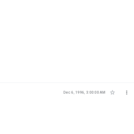


Dec 6, 1996, 3:00:00 AM