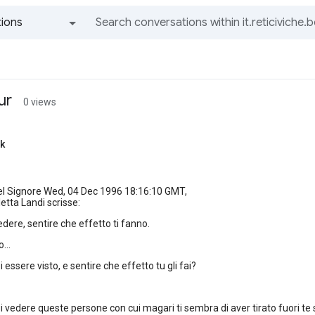
ions
All groups and messages
ur
0 views
k
el Signore Wed, 04 Dec 1996 18:16:10 GMT,
letta Landi scrisse:
edere, sentire che effetto ti fanno.
...
essere visto, e sentire che effetto tu gli fai?
 vedere queste persone con cui magari ti sembra di aver tirato fuori te