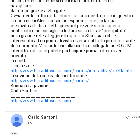
riesce a non confondersi con il mare di banalità in cui
navighiamo
da tempo grazie al Sexgate.
Ovviamente, tutto ruota intorno ad una ricetta, perché questo è
il modo in cui Alessi riesce ad esprimere meglio la sua
creatività artistica. Detto questo il pezzo è stato appena
pubblicato e ne consiglio la lettura sia a chi si è "precipitato"
nella grande rete a leggere il rapporto Starr, sia a chi è
interessato ad un punto di vista diverso sul fatto più importante
del momento. Vi ricordo che alla ricetta è collegato un FORUM
interattivo al quale potete partecipare prima o dopo aver
provato
la ricetta.
L'indirizzo è:
http://www.terraditoscana.com/cucina/interactive/ricetta.htm
la sezione della cucina del nostro sito é:
http://www.terraditoscana.com/cucina/
Buona navigazione
Carlo Santoni
__________________________
http://www.terraditoscana.com
Carlo Santoni
9/19/98
unread,
to
