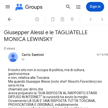
Groups
Sign in




Giusepper Alessi e le TAGLIATELLE
MONICA LEWINSKY
0 views
Carlo Santoni
9/19/98
unread,
to
Il nostro sito non si occupa di politica, ma di cultura,
gastronomica
e non, relativa alla Toscana.
Ma quando Giuseppe Alessi (noto chef-filosofo Fiorentino) ieri
sera mi ha
chiamato per dirmi che
aveva preparato la "SUA RISPOSTA AL RAPPORTO STARR
DIFFUSO IN INTERNET" la curiosità ha avuto la meglio.
Ovviamente LA SUA E' UNA RISPOSTA TUTTA TOSCANA,
PROVOCATORIA E ORIGINALE, indubbiamente