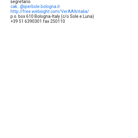
segretario
cak...@iperbole.bologna.it
http://free.websight.com/VerAAltritalia/
p.o. box 610 Bologna-Italy (c/o Sole e Luna)
+39 51 6390301 fax 250110