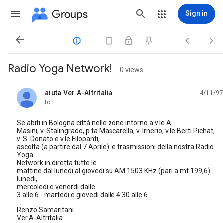
Groups
Sign in




Radio Yoga Network!
0 views
aiuta Ver.A-Altritalia
4/11/97
unread,
to
Se abiti in Bologna città nelle zone intorno a v.le A.
Masini, v. Stalingrado, p.ta Mascarella, v. Irnerio, v.le Berti Pichat,
v. S. Donato e v.le Filopanti,
ascolta (a partire dal 7 Aprile) le trasmissioni della nostra Radio
Yoga
Network in diretta tutte le
mattine dal lunedi al giovedi su AM 1503 KHz (pari a mt 199,6)
lunedi,
mercoledi e venerdi dalle
3 alle 6 - martedi e giovedi dalle 4:30 alle 6.
Renzo Samaritani
Ver.A-Altritalia