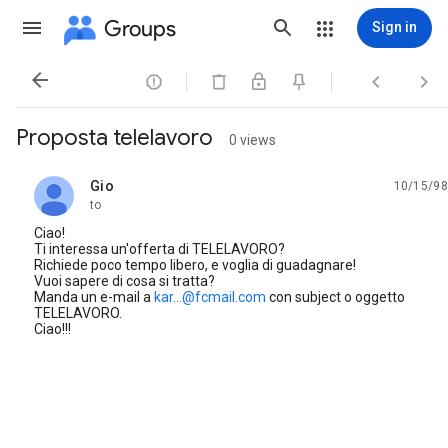
Groups
Sign in




Proposta telelavoro
0 views
Gio
10/15/98
unread,
to
Ciao!
Ti interessa un'offerta di TELELAVORO?
Richiede poco tempo libero, e voglia di guadagnare!
Vuoi sapere di cosa si tratta?
Manda un e-mail a
kar...@fcmail.com
con subject o oggetto
TELELAVORO.
Ciao!!!