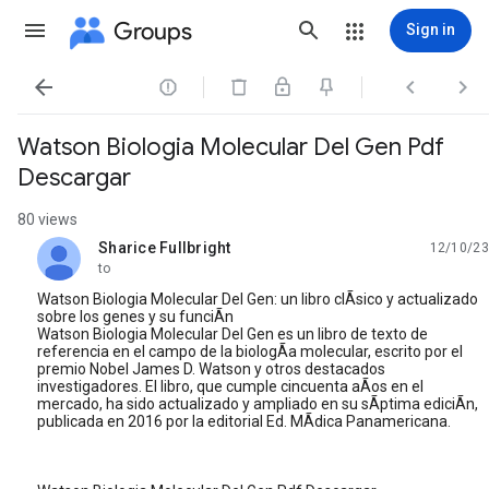
Groups
Sign in




Watson Biologia Molecular Del Gen Pdf
Descargar
80 views
Sharice Fullbright
12/10/23
unread,
to
Watson Biologia Molecular Del Gen: un libro clÃsico y actualizado
sobre los genes y su funciÃn
Watson Biologia Molecular Del Gen es un libro de texto de
referencia en el campo de la biologÃa molecular, escrito por el
premio Nobel James D. Watson y otros destacados
investigadores. El libro, que cumple cincuenta aÃos en el
mercado, ha sido actualizado y ampliado en su sÃptima ediciÃn,
publicada en 2016 por la editorial Ed. MÃdica Panamericana.