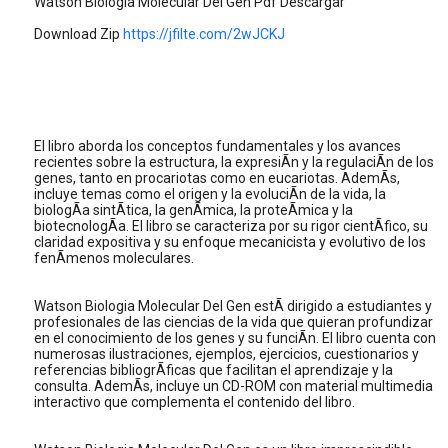
Watson Biologia Molecular Del Gen Pdf Descargar
Download Zip
https://jfilte.com/2wJCKJ
El libro aborda los conceptos fundamentales y los avances
recientes sobre la estructura, la expresiÃn y la regulaciÃn de los
genes, tanto en procariotas como en eucariotas. AdemÃs,
incluye temas como el origen y la evoluciÃn de la vida, la
biologÃa sintÃtica, la genÃmica, la proteÃmica y la
biotecnologÃa. El libro se caracteriza por su rigor cientÃfico, su
claridad expositiva y su enfoque mecanicista y evolutivo de los
fenÃmenos moleculares.
Watson Biologia Molecular Del Gen estÃ dirigido a estudiantes y
profesionales de las ciencias de la vida que quieran profundizar
en el conocimiento de los genes y su funciÃn. El libro cuenta con
numerosas ilustraciones, ejemplos, ejercicios, cuestionarios y
referencias bibliogrÃficas que facilitan el aprendizaje y la
consulta. AdemÃs, incluye un CD-ROM con material multimedia
interactivo que complementa el contenido del libro.