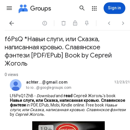
Groups
Sign in




f6PsQ *Навьи слуги, или Сказка,
написанная кровью. Славянское
фэнтези [PDF/EPub] Book by Сергей
Жоголь
0 views
achter...@gmail.com
12/23/21
unread,
to io...@googlegroups.com
Lf6PsQ1ZhB -
Download
and
read
Сергей Жоголь's book
Навьи слуги, или Сказка, написанная кровью. Славянское
фэнтези
in PDF, EPub, Mobi, Kindle online. Free book
Навьи
слуги, или Сказка, написанная кровью. Славянское фэнтези
by
Сергей Жоголь.