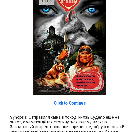
Click to Continue
Synopsis: Отправляя сына в поход, князь Судеяр ещё не
знает, с чем придётся столкнуться юному витязю.
Загадочный старец-посланник принёс недобрую весть: «В
землях княжества появилась неведомая сила». Кто же