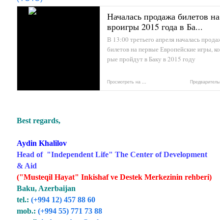
Началась продажа билетов на
вроигры 2015 года в Ба...
В 13:00 третьего апреля началась прода
билетов на первые Европейские игры, к
рые пройдут в Баку в 2015 году
Просмотреть на
...
Предваритель
просмотр с помо
Ya
Best regards,
Aydin Khalilov
Head of "Independent Life" The Center of Development
& Aid
("Musteqil Hayat" Inkishaf ve Destek Merkezinin rehberi)
Baku, Azerbaijan
tel.:
(+994 12) 457 88 60
mob.:
(+994 55) 771 73 88