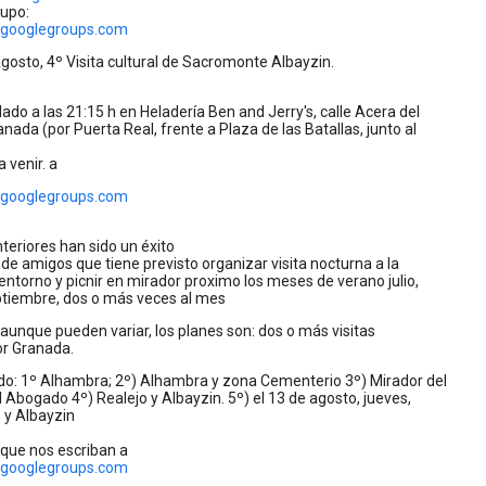
rupo:
@googlegroups.com
gosto, 4º Visita cultural de Sacromonte Albayzin.
o a las 21:15 h en Heladería Ben and Jerry's, calle Acera del
anada (por Puerta Real, frente a Plaza de las Batallas, junto al
a venir. a
@googlegroups.com
nteriores han sido un éxito
e amigos que tiene previsto organizar visita nocturna a la
ntorno y picnir en mirador proximo los meses de verano julio,
ptiembre, dos o más veces al mes
, aunque pueden variar, los planes son: dos o más visitas
or Granada.
ido: 1º Alhambra; 2º) Alhambra y zona Cementerio 3º) Mirador del
 Abogado 4º) Realejo y Albayzin. 5º) el 13 de agosto, jueves,
y Albayzin
 que nos escriban a
@googlegroups.com