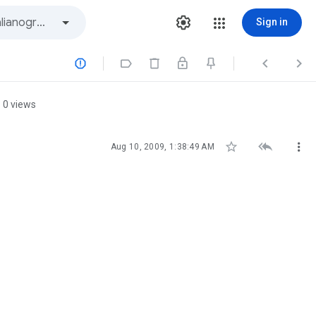
Sign in




0 views



Aug 10, 2009, 1:38:49 AM