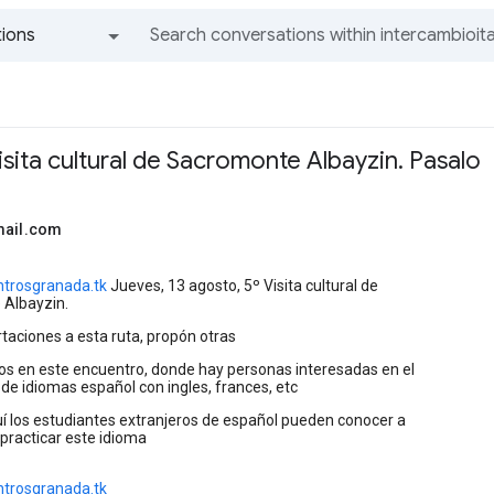
ions
All groups and messages
isita cultural de Sacromonte Albayzin. Pasalo
mail.com
trosgranada.tk
Jueves, 13 agosto, 5º Visita cultural de
Albayzin.
taciones a esta ruta, propón otras
s en este encuentro, donde hay personas interesadas en el
de idiomas español con ingles, frances, etc
 los estudiantes extranjeros de español pueden conocer a
practicar este idioma
trosgranada.tk