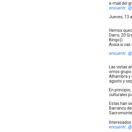
e-mail del g
encuentr...
Jueves, 13 a
Hemos quedad
Darro, 20 Gr
Bingo))
Avisa si vas 
encuentr...
Las vistas a
omos grupo d
Alhambra y e
agosto y se
En principio
culturales p
Estas han s
Barranco del
Sacromonte 
.
Interesados
encuentr...