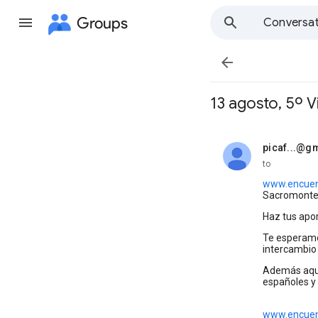
Groups
Conversat

13 agosto, 5º V
picaf...@g
unread,
to
www.encuen
Sacromonte 
Haz tus apor
Te esperamo
intercambio 
Además aquí
españoles y 
www.encuen