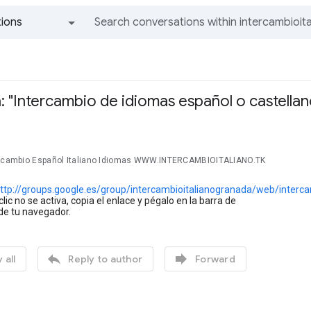
ions
All groups and messages
: "Intercambio de idiomas español o castellano
ercambio Español Italiano Idiomas WWW.INTERCAMBIOITALIANO.TK
ttp://groups.google.es/group/intercambioitalianogranada/web/interca
lic no se activa, copia el enlace y pégalo en la barra de
de tu navegador.


 all
Reply to author
Forward