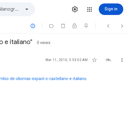
Sign in




 e italiano"
0 views



Mar 11, 2010, 5:53:02 AM
mbio-de-idiomas-espaol-o-castellano-e-italiano
.