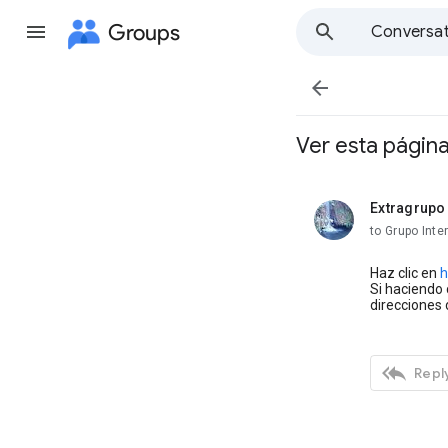
Groups
Conversat

Ver esta página
Extragrupo
unread,
to Grupo Int
Haz clic en
h
Si haciendo c
direcciones 

Reply