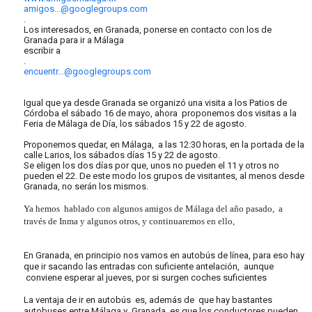
amigos...@googlegroups.com
.
Los interesados, en Granada, ponerse en contacto con los de
Granada para ir a Málaga
escribir a
.
encuentr...@googlegroups.com
Igual que ya desde Granada se organizó una visita a los Patios de
Córdoba el sábado 16 de mayo, ahora proponemos dos visitas a la
Feria de Málaga de Día, los sábados 15 y 22 de agosto.
Proponemos quedar, en Málaga, a las 12:30 horas, en la portada de la
calle Larios, los sábados días 15 y 22 de agosto.
Se eligen los dos días por que, unos no pueden el 11 y otros no
pueden el 22. De este modo los grupos de visitantes, al menos desde
Granada, no serán los mismos.
Ya hemos hablado con algunos amigos de Málaga del año pasado, a
través de Inma y algunos otros, y continuaremos en ello,
En Granada, en principio nos vamos en autobús de línea, para eso hay
que ir sacando las entradas con suficiente antelación, aunque
conviene esperar al jueves, por si surgen coches suficientes
La ventaja de ir en autobús es, además de que hay bastantes
autobuses entre Málaga y Granada, es que los conductores pueden