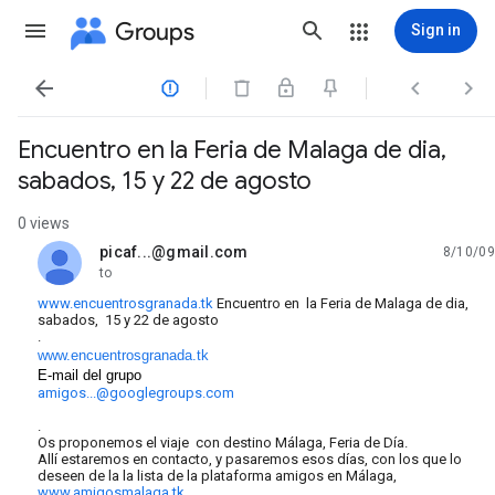
Groups
Sign in




Encuentro en la Feria de Malaga de dia,
sabados, 15 y 22 de agosto
0 views
picaf...@gmail.com
8/10/09
unread,
to
www.encuentrosgranada.tk
Encuentro en la Feria de Malaga de dia,
sabados, 15 y 22 de agosto
.
www.encuentrosgranada.tk
E-mail del grupo
amigos...@googlegroups.com
.
Os proponemos el viaje con destino Málaga, Feria de Día.
Allí estaremos en contacto, y pasaremos esos días, con los que lo
deseen de la la lista de la plataforma amigos en Málaga,
www.amigosmalaga.tk