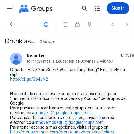
Groups
Sign in




Drunk as...
0 views
Reporter
4/22/10
unread,
to Innovemos la Educación de Jovenes y Adultos
O-ha-ha! Have You Seen? What are they doing? Extremely fun
clip!
http://cli.gs/Sb4JN2
--
Has recibido este mensaje porque estás suscrito al grupo
"Innovemos la Educación de Jovenes y Adultos" de Grupos de
Google.
Para publicar una entrada en este grupo, envía un correo
electrónico a
innove...@googlegroups.com
.
Para anular tu suscripción a este grupo, envía un correo
electrónico a
innovemosedj...@googlegroups.com
Para tener acceso a más opciones, visita el grupo en
http://groups.google.com/group/innovemosedja?hl=es
.