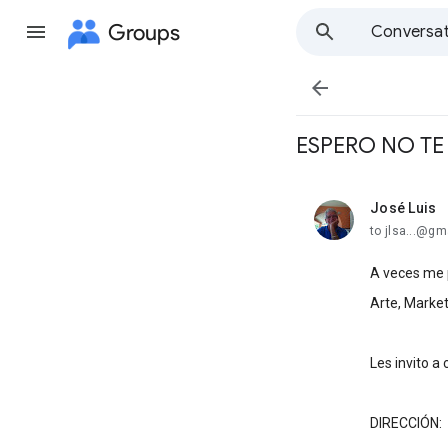
Groups
Conversat

ESPERO NO TE 
José Luis
unread,
to jlsa...@gm
A veces me p
Arte, Market
Les invito a
DIRECCIÓN: