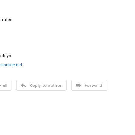
sfruten
antoyo
sonline.net


 all
Reply to author
Forward