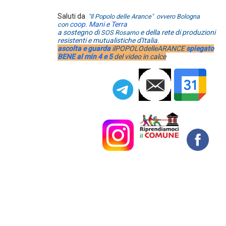
Saluti da
"Il Popolo delle Arance" ovvero Bologna
coop. Mani e Terra
con
a sostegno di
e della rete di produzioni
SOS Rosarno
resistenti e mutualistiche d'Italia.
ascolta e guarda
ilPOPOLOdelleARANCE
spiegato
BENE al min 4 e 5
del video in calce