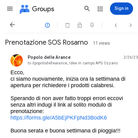
Groups
Sign in




Prenotazione SOS Rosarno
11 views
Popolo delle Arance
2/26/23
unread,
to ilpopolodellearance, Idee in campo APS Ozzano
Ecco,
ci siamo nuovamente, inizia ora la settimana di
apertura per richiedere i prodotti calabresi.
Sperando di non aver fatto troppi errori eccovi
senza altri indugi il link al solito modulo di
prenotazione:
https://forms.gle/A5bEjPKFpNd3BodK6
Buona serata e buona settimana di pioggia!!!