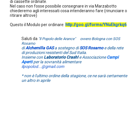
di cassette ordinate.
Nel caso non fosse possibile consegnare in via Marzabotto
chiederemo agli interessati cosa intenderanno fare (rinunciare o
ritirare altrove)
Questo il Modulo per ordinare:
http://goo.gl/forms/YNuEkgrkq6
Saluti da
"Il Popolo delle Arance" ovvero Bologna con SOS
Rosarno
di
Alchemilla GAS
a sostegno di
SOS Rosarno
e della rete
di produzioni resistenti del Sud Italia.
Insieme con
Laboratorio Crash!
e Associazione
Campi
Aperti
per la sovranità alimentare
ilpopolod...@gmail.com
* non è l'ultimo ordine della stagione, ce ne sarà certamente
un altro in aprile