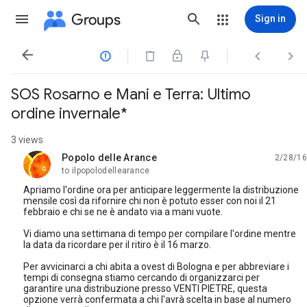
Groups
Sign in




SOS Rosarno e Mani e Terra: Ultimo
ordine invernale*
3 views
Popolo delle Arance
2/28/16
unread,
to ilpopolodellearance
Apriamo l'ordine ora per anticipare leggermente la distribuzione
mensile così da rifornire chi non è potuto esser con noi il 21
febbraio e chi se ne è andato via a mani vuote.
Vi diamo una settimana di tempo per compilare l'ordine mentre
la data da ricordare per il ritiro è il 16 marzo.
Per avvicinarci a chi abita a ovest di Bologna e per abbreviare i
tempi di consegna stiamo cercando di organizzarci per
garantire una distribuzione presso VENTI PIETRE, questa
opzione verrà confermata a chi l'avrà scelta in base al numero