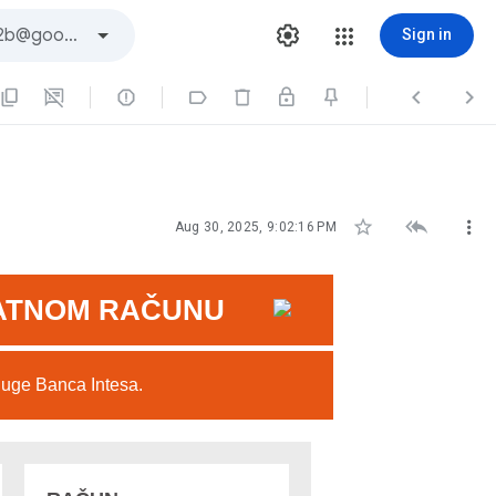
Sign in







Aug 30, 2025, 9:02:16 PM
LATNOM RAČUNU
sluge Banca Intesa.