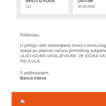
BROJ IZVODA
DATUM
112
30.08.2025
Poštovani,
U prilogu Vam dostavljamo izvod u okviru kog
stanja po platnom računu privrednog subj
ULICI IGORA VASILJEVA BR. 2B IGORA V
PALILULA.
S poštovanjem,
Banca Intesa