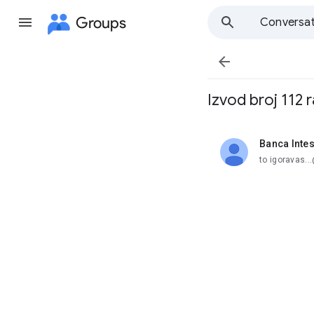
Groups
Conversat

Izvod broj 11
Banca Inte
unread,
to igoravas.