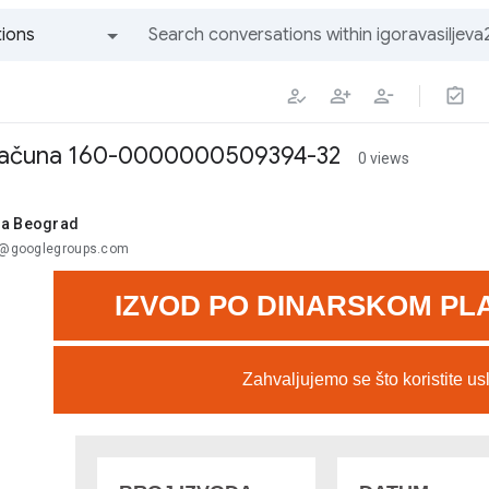
ions
All groups and messages
2 računa 160-0000000509394-32
0 views
sa Beograd
..@googlegroups.com
IZVOD PO DINARSKOM P
Zahvaljujemo se što koristite u