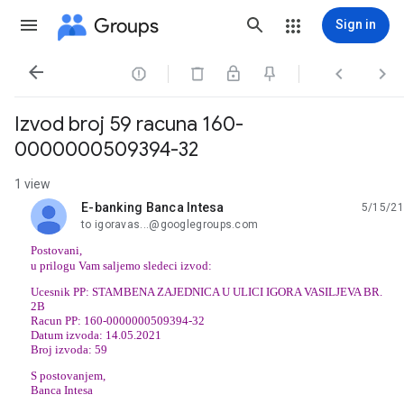
Groups
Sign in




Izvod broj 59 racuna 160-
0000000509394-32
1 view
E-banking Banca Intesa
5/15/21
unread,
to igoravas...@googlegroups.com
Postovani,
u prilogu Vam saljemo sledeci izvod:
Ucesnik PP: STAMBENA ZAJEDNICA U ULICI IGORA VASILJEVA BR.
2B
Racun PP: 160-0000000509394-32
Datum izvoda: 14.05.2021
Broj izvoda: 59
S postovanjem,
Banca Intesa