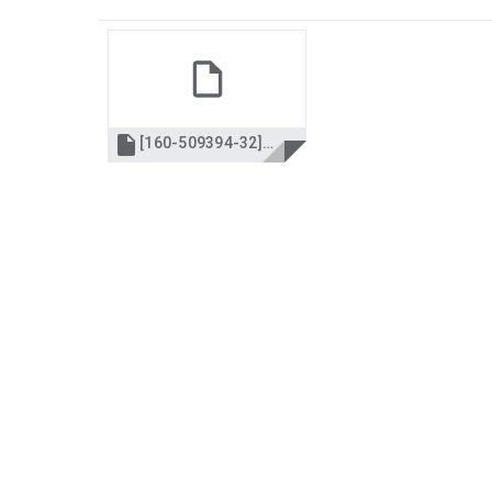

[160-509394-32][59].pdf