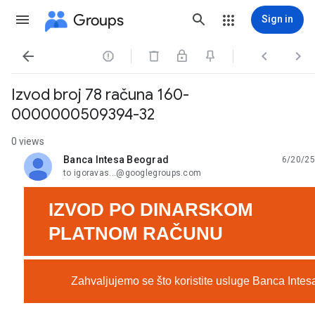
Groups
Sign in




Izvod broj 78 računa 160-
0000000509394-32
0 views
Banca Intesa Beograd
6/20/25
unread,
to igoravas...@googlegroups.com
IZVOD PO DINARSKOM
PLATNOM RAČUNU
Zahvaljujemo se što koristite usluge Banca Intes