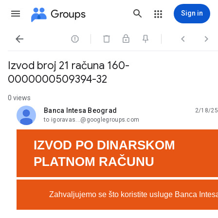
Groups
Sign in




Izvod broj 21 računa 160-
0000000509394-32
0 views
Banca Intesa Beograd
2/18/25
unread,
to igoravas...@googlegroups.com
IZVOD PO DINARSKOM
PLATNOM RAČUNU
Zahvaljujemo se što koristite usluge Banca Intes