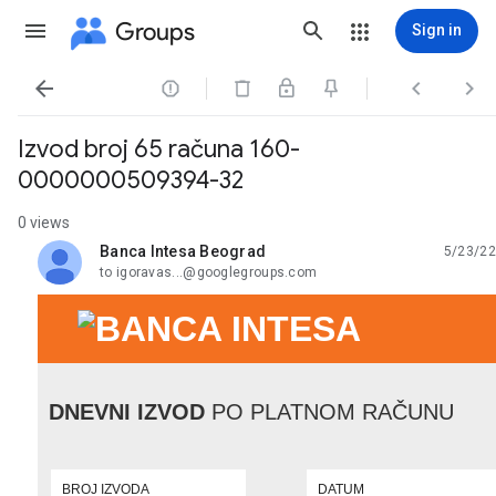
Groups
Sign in




Izvod broj 65 računa 160-
0000000509394-32
0 views
Banca Intesa Beograd
5/23/22
unread,
to igoravas...@googlegroups.com
DNEVNI IZVOD
PO PLATNOM RAČUNU
BROJ IZVODA
DATUM