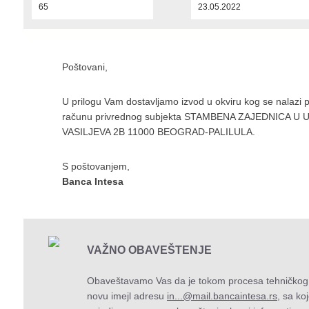
65
23.05.2022
Poštovani,
U prilogu Vam dostavljamo izvod u okviru kog se nalazi 
računu privrednog subjekta STAMBENA ZAJEDNICA U 
VASILJEVA 2B 11000 BEOGRAD-PALILULA.
S poštovanjem,
Banca Intesa
VAŽNO OBAVEŠTENJE
Obaveštavamo Vas da je tokom procesa tehničkog 
novu imejl adresu
in...@mail.bancaintesa.rs
, sa k