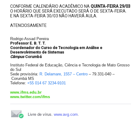
CONFORME CALENDÁRIO ACADÊMICO NA
QUINTA-FEIRA 29/03
O HORÁRIO QUE SERÁ EXECUTADO SERÁ O DE SEXTA-FEIRA.
E NA SEXTA-FEIRA 30/03 NÃO HAVERÁ AULA.
ATENCIOSAMENTE
Rodrigo Assad Pereira
Professor E. B. T. T.
Coordenador do Curso de Tecnologia em Análise e
Desenvolvimento de Sistemas
Câmpus
Corumbá
Instituto Federal de Educação, Ciência e Tecnologia de Mato Grosso
do Sul
Sede provisória:
R. Delamare, 1557 – Centro
– 79.331-040 –
Corumbá MS
Telefone:
+55 014 67 3234-9101
www.ifms.edu.br
www.twitter.com/ifms
Livre de vírus.
www.avg.com
.