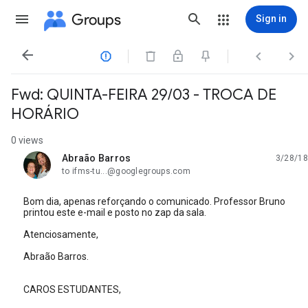
Groups
Sign in




Fwd: QUINTA-FEIRA 29/03 - TROCA DE
HORÁRIO
0 views
Abraão Barros
3/28/18
unread,
to ifms-tu...@googlegroups.com
Bom dia, apenas reforçando o comunicado. Professor Bruno
printou este e-mail e posto no zap da sala.
Atenciosamente,
Abraão Barros.
CAROS ESTUDANTES,