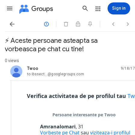
Groups
Sign in




⚡️ Aceste persoane asteapta sa
vorbeasca pe chat cu tine!
0 views
Twoo
9/18/17
unread,
to ibssect...@googlegroups.com
Verifica activitatea de pe profilul tau
Tw
Persoane interesante pe Twoo
Amranalomari
, 31
Vorbeste pe Chat
sau
viziteaza-i profilul