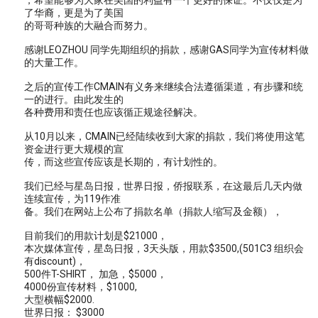
，希望能够为大家在美国的利益有一个更好的保证。不仅仅是为
了华裔，更是为了美国
的哥哥种族的大融合而努力。
感谢LEOZHOU 同学先期组织的捐款，感谢GAS同学为宣传材料做
的大量工作。
之后的宣传工作CMAIN有义务来继续合法遵循渠道，有步骤和统
一的进行。由此发生的
各种费用和责任也应该循正规途径解决。
从10月以来，CMAIN已经陆续收到大家的捐款，我们将使用这笔
资金进行更大规模的宣
传，而这些宣传应该是长期的，有计划性的。
我们已经与星岛日报，世界日报，侨报联系，在这最后几天内做
连续宣传，为119作准
备。我们在网站上公布了捐款名单（捐款人缩写及金额），
目前我们的用款计划是$21000，
本次媒体宣传，星岛日报，3天头版，用款$3500,(501C3 组织会
有discount)，
500件T-SHIRT， 加急，$5000，
4000份宣传材料，$1000,
大型横幅$2000.
世界日报： $3000