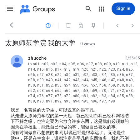
Groups
Sign in




太原师范学院 我的大学
0 views
zhuozhe
3/25/05
unread,
to n01, n02, n03, n04, n05, n06, n07, n08, n09, n10, n11, n13,
n14, n15, n16, n17, n18, n19, n20, n21, n22, n23, n24, n25,
n26, n27, n28, n29, n30, n31, n32, n33, n34, n35, n36, n37,
n38, n39, n40, n41, n42, n43, n44, n45, n46, n47, n48, n49,
n50, n51, n52, n53, n54, n55, n56, n57, n58, n59, n60, n61,
n62, n63, n64, n65, n66, n67, n68, n69, n70, n71, n72, n73,
n74, n76, n77, n78, n79, n80, n81, n82, n83, n84, n85, n88,
n89, n90, n91, n92, n93, n94, n95, n96, n97, n98
我是一名普通的大学生，可以说真的很平凡。
从走进太原师范学院的第一天起，就已经明白我已经和网络结
下不解之缘，也注定要为它放弃许多东西，这是我们必须做的
因为在学校里，能做自己想做的事，能做自己喜欢的事。
我有时间做自己想做的事,可以说已经是很幸运了。无论是生
活中，还是在生命中，谁都注定是平凡的东西较多，我也不例