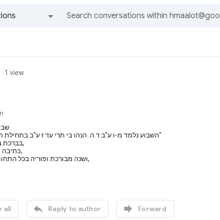
ions
All groups and messages
1 view
חב
שבו
השבוע נלמד מ-ו ע"ב ד.ה. הנהו בי תרי עד ז ע"ב בתחילת העמוד "יש להן"
בברכת בשורות טובות,
כתיבה וחתימה טובה,
ושנה מבורכת ופוריה בכל התחומים והעניינים,


 all
Reply to author
Forward