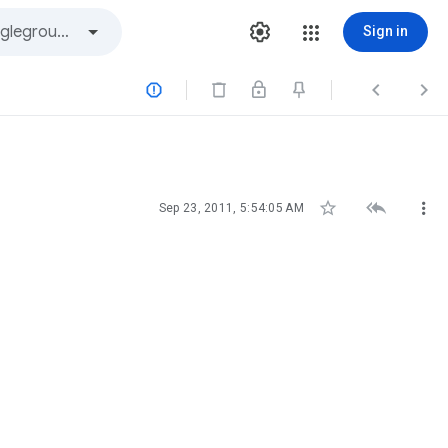
Sign in






Sep 23, 2011, 5:54:05 AM