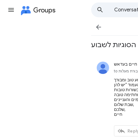
Groups
Conversat

הסוגיות לשבוע
חיים בעדאש
unread,
ורת מעלות
to
ע טוב ומבורך
שבת שלום,
שלכם,
חיים

Reply