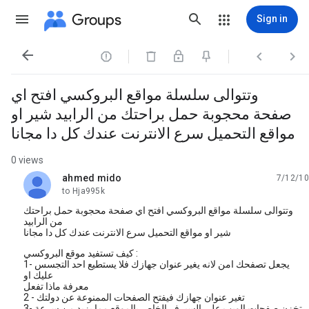
Groups
Sign in




وتتوالى سلسلة مواقع البروكسي افتح اي
صفحة محجوبة حمل براحتك من الرابيد شير او
مواقع التحميل سرع الانترنت عندك كل دا مجانا
0 views
ahmed mido
7/12/10
unread,
to Hja995k
وتتوالى سلسلة مواقع البروكسي افتح اي صفحة محجوبة حمل براحتك
من الرابيد
شير او مواقع التحميل سرع الانترنت عندك كل دا مجانا
كيف تستفيد موقع البروكسي :
1- يجعل تصفحك امن لانه يغير عنوان جهازك فلا يستطيع احد التجسس
عليك او
معرفة ماذا تفعل
2 - تغير عنوان جهازك فيفتح الصفحات الممنوعة عن دولتك
3- تخزن صفحات الويب على السيرفر الخاص بالموقع مما يزيد من سرعة