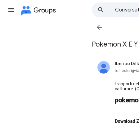
Groups
Conversat

Pokemon X E Y
Iberico Dil
unread,
to heslorigvi
I rapporti 
catturare. (
pokemon
Download Z