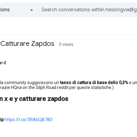
ions
All groups and messages
 Catturare Zapdos
0 views
lard
a
della community suggeriscono un
tasso di cattura di base dello 0,3%
e u
Grazie HQna on the Silph Road reddit per queste statistiche.)
 x e y catturare zapdos
ip
https://t.co/3RAbCjB78O