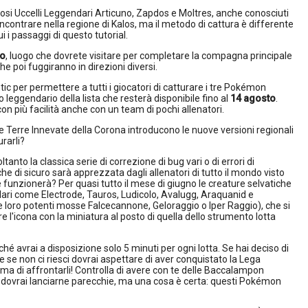
osi Uccelli Leggendari Articuno, Zapdos e Moltres, anche conosciuti
 incontrare nella regione di Kalos, ma il metodo di cattura è differente
i i passaggi di questo tutorial.
ro
, luogo che dovrete visitare per completare la compagna principale
he poi fuggiranno in direzioni diversi.
c per permettere a tutti i giocatori di catturare i tre Pokémon
mo leggendario della lista che resterà disponibile fino al
14 agosto
.
on più facilità anche con un team di pochi allenatori.
 le Terre Innevate della Corona introducono le nuove versioni regionali
rarli?
nto la classica serie di correzione di bug vari o di errori di
 di sicuro sarà apprezzata dagli allenatori di tutto il mondo visto
 funzionerà? Per quasi tutto il mese di giugno le creature selvatiche
ari come Electrode, Tauros, Ludicolo, Avalugg, Araquanid e
oro potenti mosse Falcecannone, Geloraggio o Iper Raggio), che si
l'icona con la miniatura al posto di quella dello strumento lotta
hé avrai a disposizione solo 5 minuti per ogni lotta. Se hai deciso di
e se non ci riesci dovrai aspettare di aver conquistato la Lega
a di affrontarli! Controlla di avere con te delle Baccalampon
rse dovrai lanciarne parecchie, ma una cosa è certa: questi Pokémon