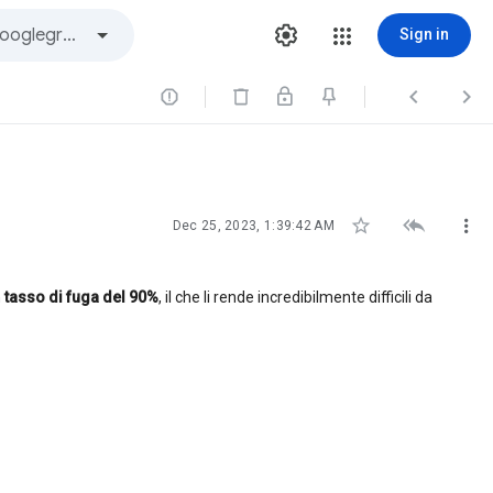
Sign in






Dec 25, 2023, 1:39:42 AM
n
tasso di fuga del 90%
, il che li rende incredibilmente difficili da