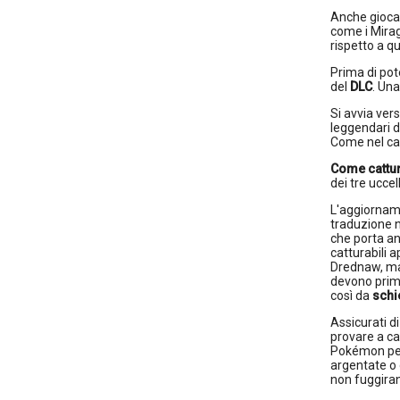
Anche giocan
come i Miragg
rispetto a qu
Prima di pote
del
DLC
. Una
Si avvia ver
leggendari 
Come nel cas
Come cattur
dei tre ucce
L'aggiorname
traduzione n
che porta an
catturabili 
Drednaw, ma
devono prima
così da
schi
Assicurati d
provare a ca
Pokémon per 
argentate o 
non fuggirann