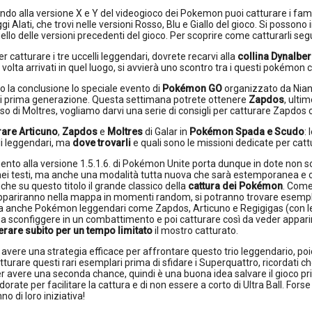
do alla versione X e Y del videogioco dei Pokemon puoi catturare i fam
i Alati, che trovi nelle versioni Rosso, Blu e Giallo del gioco. Si possono
ello delle versioni precedenti del gioco. Per scoprire come catturarli segu
r catturare i tre uccelli leggendari, dovrete recarvi alla
collina Dynalbe
 volta arrivati in quel luogo, si avvierà uno scontro tra i questi pokémon c
so la conclusione lo speciale evento di
Pokémon GO
organizzato da Nianti
di prima generazione. Questa settimana potrete ottenere
Zapdos
, ulti
o di Moltres, vogliamo darvi una serie di consigli per catturare Zapdos c
are Articuno
,
Zapdos
e
Moltres
di Galar in
Pokémon Spada e Scudo
:
lli leggendari, ma
dove trovarli
e quali sono le missioni dedicate per cattu
nto alla versione 1.5.1.6. di Pokémon Unite porta dunque in dote non solta
ei testi, ma anche una modalità tutta nuova che sarà estemporanea e che
che su questo titolo il grande classico della
cattura dei Pokémon
. Come
appariranno nella mappa in momenti random, si potranno trovare esempl
 anche Pokémon leggendari come Zapdos, Articuno e Regigigas (con le l
 sconfiggere in un combattimento e poi catturare così da veder apparire 
erare subito per un tempo limitato
il mostro catturato.
i avere una strategia efficace per affrontare questo trio leggendario, poic
tturare questi rari esemplari prima di sfidare i Superquattro, ricordati ch
avere una seconda chance, quindi è una buona idea salvare il gioco prim
dorate per facilitare la cattura e di non essere a corto di Ultra Ball. Fo
o di loro iniziativa!