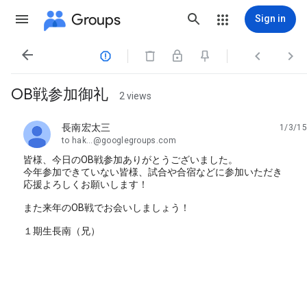
Groups
Sign in




OB戦参加御礼
2 views
長南宏太三
1/3/15
unread,
to hak...@googlegroups.com
皆様、今日のOB戦参加ありがとうございました。
今年参加できていない皆様、試合や合宿などに参加いただき
応援よろしくお願いします！
また来年のOB戦でお会いしましょう！
１期生長南（兄）