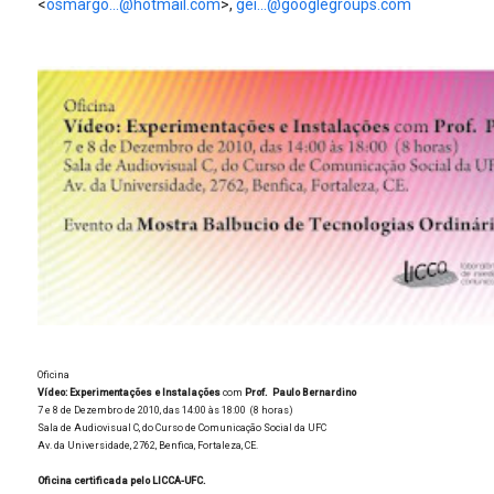
<
osmargo...@hotmail.com
>,
gei...@googlegroups.com
Oficina
Vídeo: Experimentações e Instalações
com
Prof. Paulo Bernardino
7 e 8 de Dezembro de 2010, das 14:00 às 18:00 (8 horas)
Sala de Audiovisual C, do Curso de Comunicação Social da UFC
Av. da Universidade, 2762, Benfica, Fortaleza, CE.
Oficina certificada pelo LICCA-UFC.