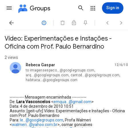
Groups
Sign in




Vídeo: Experimentações e Instações -
Oficina com Prof. Paulo Bernardino
2 views
Rebeca Gaspar
12/6/10
unread,
to imagensespaco...@googlegroups.com,
arq...@googlegroups.com, cantod...@googlegroups.com,
habitaca...@googlegroups.com
---------- Mensagem encaminhada ----------
De:
Lara Vasconcelos
<
emqua...@gmail.com
>
Data: 4 de dezembro de 2010 10:51
Assunto: [geit-ufc] Vídeo: Experimentações e Instações - Oficina
com Prof. Paulo Bernardino
Para:
le...@googlegroups.com
, Profa Walmeri
<
walmeri...@yahoo.com.br
>, osmar goncalves