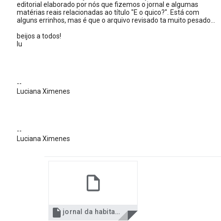
editorial elaborado por nós que fizemos o jornal e algumas
matérias reais relacionadas ao título "E o quico?". Está com
alguns errinhos, mas é que o arquivo revisado ta muito pesado...
beijos a todos!
lu
--
Luciana Ximenes
--
Luciana Ximenes

jornal da habitação_final (1).pdf