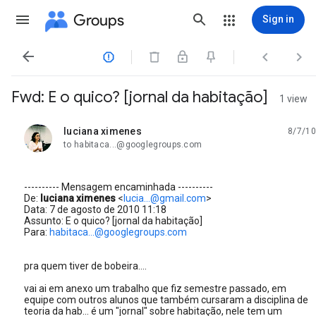
Groups
Sign in




Fwd: E o quico? [jornal da habitação]
1 view
luciana ximenes
8/7/10
unread,
to habitaca...@googlegroups.com
---------- Mensagem encaminhada ----------
De:
luciana ximenes
<
lucia...@gmail.com
>
Data: 7 de agosto de 2010 11:18
Assunto: E o quico? [jornal da habitação]
Para:
habitaca...@googlegroups.com
pra quem tiver de bobeira....
vai ai em anexo um trabalho que fiz semestre passado, em
equipe com outros alunos que também cursaram a disciplina de
teoria da hab... é um "jornal" sobre habitação, nele tem um