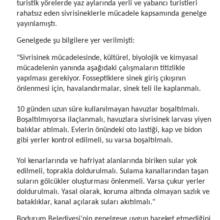
turistik yörelerde yaz aylarında yerli ve yabancı turistleri
rahatsız eden sivrisineklerle mücadele kapsamında genelge
yayınlamıştı.
Genelgede şu bilgilere yer verilmişti:
"Sivrisinek mücadelesinde, kültürel, biyolojik ve kimyasal
mücadelenin yanında aşağıdaki çalışmaların titizlikle
yapılması gerekiyor. Fosseptiklere sinek giriş çıkışının
önlenmesi için, havalandırmalar, sinek teli ile kaplanmalı.
10 günden uzun süre kullanılmayan havuzlar boşaltılmalı.
Boşaltılmıyorsa ilaçlanmalı, havuzlara sivrisinek larvası yiyen
balıklar atılmalı. Evlerin önündeki oto lastiği, kap ve bidon
gibi yerler kontrol edilmeli, su varsa boşaltılmalı.
Yol kenarlarında ve hafriyat alanlarında biriken sular yok
edilmeli, toprakla doldurulmalı. Sulama kanallarından taşan
suların gölcükler oluşturması önlenmeli. Varsa çukur yerler
doldurulmalı. Yasal olarak, koruma altında olmayan sazlık ve
bataklıklar, kanal açılarak suları akıtılmalı."
Bodurum Belediyesi’nin genelgeye uygun hareket etmediğini