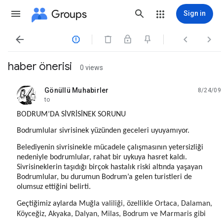
Groups
Sign in




haber önerisi
0 views
Gönüllü Muhabirler
8/24/09
unread,
to
BODRUM’DA SİVRİSİNEK SORUNU
Bodrumlular sivrisinek yüzünden geceleri uyuyamıyor.
Belediyenin sivrisinekle mücadele çalışmasının yetersizliği
nedeniyle bodrumlular, rahat bir uykuya hasret kaldı.
Sivrisineklerin taşıdığı birçok hastalık riski altında yaşayan
Bodrumlular, bu durumun Bodrum’a gelen turistleri de
olumsuz ettiğini belirti.
Geçtiğimiz aylarda
Muğla valiliği, özellikle Ortaca, Dalaman,
Köyceğiz, Akyaka, Dalyan, Milas, Bodrum ve Marmaris gibi