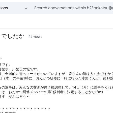
ions
All groups and messages
うでしたか
49 views
かつ
りです。
館ホール館長の堀です。
、全国的に雪のマークがついていますが、皆さんの所は大丈夫ですか
日（木）の午後1時に、おんかつ研修に一緒に行った小野くんが、第1
の返事は、みんなの交渉が終了後調整して、14日（月）に返事をくれるそ
は、おんかつ研修メンバーの第1候補者に決定することかな(^o^)
ず がんばろう～
＊＊＊＊＊＊＊＊＊＊＊＊＊＊＊