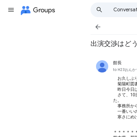
Groups
Conversat

出演交渉はど
館長
unread,
to H23おん
お久しぶ
菊陽町図書
昨日今日は
さて、10
た。
事務所から
一番いいの
寒さにめげ
＊＊＊＊＊