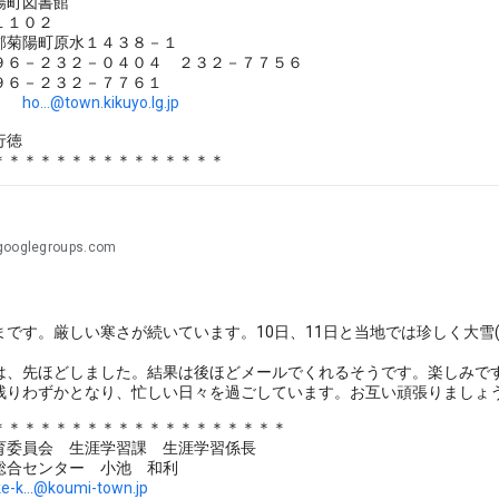
陽町図書館
１１０２
郡菊陽町原水１４３８－１
９６－２３２－０４０４ ２３２－７７５６
９６－２３２－７７６１
ｉｌ
ho...@town.kikuyo.lg.jp
行徳
＊＊＊＊＊＊＊＊＊＊＊＊＊＊＊
@googlegroups.com
です。厳しい寒さが続いています。10日、11日と当地では珍しく大雪(
、先ほどしました。結果は後ほどメールでくれるそうです。楽しみで
りわずかとなり、忙しい日々を過ごしています。お互い頑張りましょ
＊＊＊＊＊＊＊＊＊＊＊＊＊＊＊＊＊＊＊
委員会 生涯学習課 生涯学習係長
合センター 小池 和利
ke-k...@koumi-town.jp