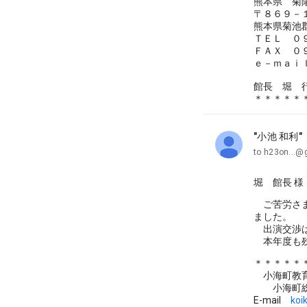
熊本県 菊
〒８６９－
熊本県菊池
ＴＥＬ ０
ＦＡＸ ０
ｅ－ｍａ
館長 堀 
＊＊＊＊＊
"小池 和利"
unread,
to h23on...
堀 館長 様
ご苦労さま
ました。
出演交渉は
本年度も残
＊＊＊＊＊
小海町教育
小海町総
E-mail
koi