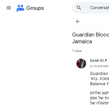
Groups
Conversat

ם הטבעיים והסקרים ב USA, CA, AU, MX, IL,
Jamaica
1 view
Goldi V.I.P
unread,
to GuardianB
ע ביצירת גליקוגן ובהנחיות קיבולת. הוא
Guardian Bot
Guardian Bloo
ת של אופן