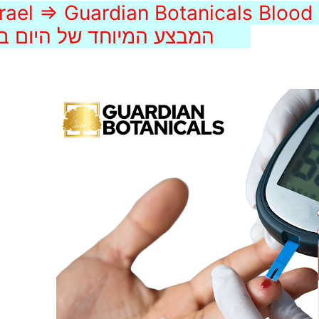
Israel => Guardian Botanicals B ➢➢ אל תפס
המבצע המיוחד של היום בישראל (IL)