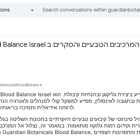
ions
All groups and messages
Guardian Blood Balance Israel כל המרכיבי
otanicalsBloodBalance
Guardian Blood Balance Israel מקדם את רמות הגלוקוז הקול ואת היכולת המטבולית, מסיי
גובה לאינסולין, מסייע למשקל קולי למנהלים ולאנרגיה הנתמכת. בחר anicals Blood
Balance לרווחה אידיאלית ותמיכה בריאותית.
גטי של קיבועים טבעיים היוקרתיים בתכונות השליטה בגליקוגן שלהם, d Balance Israel
ת וקידום רמות גלוקוז מותאמות. במאמר זה, נצלול אל המורכבו